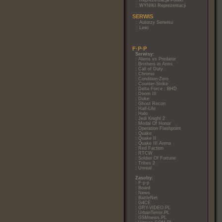
:
Reprezentacja Polski
:
WYNIKI Reprezentacji
SERWIS
:
Autorzy Serwisu
:
Linki
F·P·P
Serwisy:
:
Aliens vs Predator
:
Brothers in Arms
:
Call of Duty
:
Chrome
:
Condition-Zero
:
Counter-Strike
:
Delta Force : BHD
:
Doom III
:
Duke
:
Ghost Recon
:
Half-Life
:
Halo
:
Jedi Knight 2
:
Medal Of Honor
:
Operation Flashpoint
:
Quake
:
Quake II
:
Quake III Arena
:
Red Faction
:
RTCW
:
Soldier Of Fortune
:
Tribes 2
:
Unreal
Zasoby:
:
F·p·p
:
Board
:
News
:
BattleNet
:
G4CE
:
GRY-VIDEO.PL
:
UrbanTerror.PL
:
GSMnews.PL