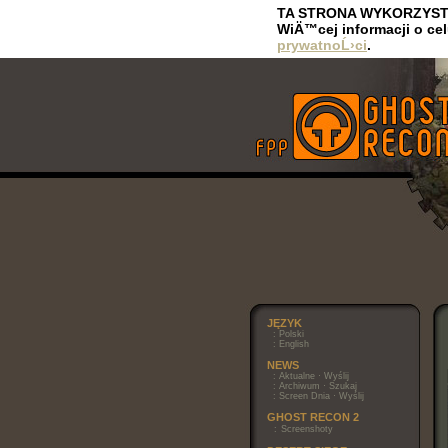
TA STRONA WYKORZYSTUJE
WiÄ™cej informacji o ce
prywatnoĹ›ci
.
JĘZYK
:
Polski
:
English
NEWS
:
Aktualne
·
Wyślij
:
Archiwum
·
Szukaj
:
Screen Dnia
·
Wyślij
GHOST RECON 2
:
Screenshoty