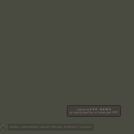
Zajrzyj na
F·P·P · N·E·W·S
po więcej news'ów ze świata gier FPP.
INDEX
|
ARCHIWUM
|
GHOST RECON
|
KONTAKT
|
SZUKAJ