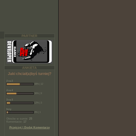
PARTNER
ANKIETA
Jaki chciał(a)byś turniej?
2 na 2
48% | 12
4 na 4
36% | 9
3 na 3
12% | 3
Inny
4% | 1
Głosów w sumie:
25
Komentarze:
17
Przejrzyj | Dodaj Komentarze