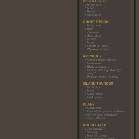
DESERT SIEGE
:
Informacje
:
Misje
:
Bronie
:
Specjaliści
GHOST RECON
:
Informacje
:
Broń
:
Żołnierze
:
Specjaliści
:
Medale
:
Misje
:
Cheats & Tricks
:
Wymagania Sys.
ARTYKUŁY
:
Chcesz dodać artykuł?
:
Noktowizor
:
Błędy a gracze...
:
Szukać klan czy stworzyć
swój ?
:
Poziom polskich klanów
ISLAND THUNDER
:
Informacje
:
Misje
:
Nowe bronie
:
Helikoptery
KLANY
:
Dodaj klan
:
Central Europe Recon Team
:
GROM Next Generation
:
Sigma Warrior
MULTIPLAYER
:
Jak zacząć ?
:
Serwery
:
Insertion zones