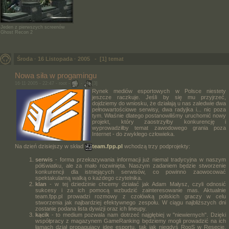
Jeden z pierwszych screenów
Ghost Recon 2
Środa · 16 Listopada · 2005 -
[1] temat
Nowa siła w progamingu
16·11·2005 - 22:47 -
root
-
-
[3]
Rynek mediów esportowych w Polsce niestety
jeszcze raczkuje. Jeśli by się mu przyjrzeć,
dojdziemy do wniosku, że działają u nas zaledwie dwa
pełnowartościowe serwisy, dwa radyjka i... nic poza
tym. Właśnie dlatego postanowiliśmy uruchomić nowy
projekt, który zaostrzyłby konkurencję i
wyprowadziłby temat zawodowego grania poza
Internet - do zwykłego człowieka.
Na dzień dzisiejszy w skład
team.fpp.pl
wchodzą trzy podprojekty:
serwis
- forma przekazywania informacji już niemal tradycyjna w naszym
półświatku, ale za mało rozwinięta. Naszym zadaniem będzie stworzenie
konkurencji dla istniejących serwisów, co powinno zaowocować
spektakularną walką o każdego czytelnika.
klan
- w tej dziedzinie chcemy działać jak Adam Małysz, czyli odnosić
sukcesy i za ich pomocą wzbudzić zainteresowanie mas. Aktualnie
team.fpp.pl prowadzi rozmowy z czołówką polskich graczy w celu
stworzenia jak najbardziej efektywnego zespołu. W ciągu najbliższych dni
zostanie podana lista dywizji oraz ich lineupy.
kącik
- to medium pozwala nam dotrzeć najgłębiej w "niewiernych". Dzięki
współpracy z magazynem GameRanking będziemy mogli prowadzić na ich
łamach dział propagujący idee esportu, tak jak niegdyś RooS w Resecie.