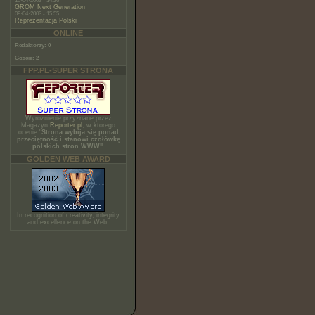
10·04·2003 - 14:26
GROM Next Generation
09·04·2003 - 15:55
Reprezentacja Polski
ONLINE
Redaktorzy: 0
Goście: 2
FPP.PL-SUPER STRONA
Wyróznienie przyznane przez
Magazyn
Reporter.pl
, w którego
ocenie "
Strona wybija się ponad
przeciętność i stanowi czołówkę
polskich stron WWW"
.
GOLDEN WEB AWARD
In recognition of creativity, integrity
and excellence on the Web.