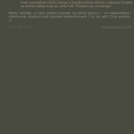
Owe czasopismo można dostać w każdym kiosku Ruchu i salonach Empika
na terenie całego kraju po cenie 4,99. Premiera już za miesiąc!
Mamy nadzieję, że nasz projekt przyjmie się wśród graczy i - co najważniejsze -
zainteresuje zwykłych ludzi sportami elektronicznymi. Czy się uda? Czas pokaże...
=)
Źródło:
Blue's News
Komentarze[3] | Dodaj