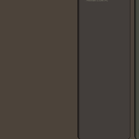
:
Hitman.COM.PL