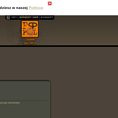
jdziesz w naszej
Polityce
GRY
|
SERWERY GIER
| BANNERY
naszego downloadu