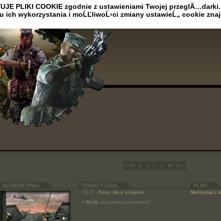
 PLIKI COOKIE zgodnie z ustawieniami Twojej przeglÄ…darki.
lu ich wykorzystania i moĹĽliwoĹ›ci zmiany ustawieĹ„ cookie zna
-= R E K L A M A =-
SCREEN DNIA
TEMATY DNIA
PLIKI
:22.47 -
Nowa siła w progamin...
Skorzystaj z 
+ Wyślij
nam ciekawą wiadomość