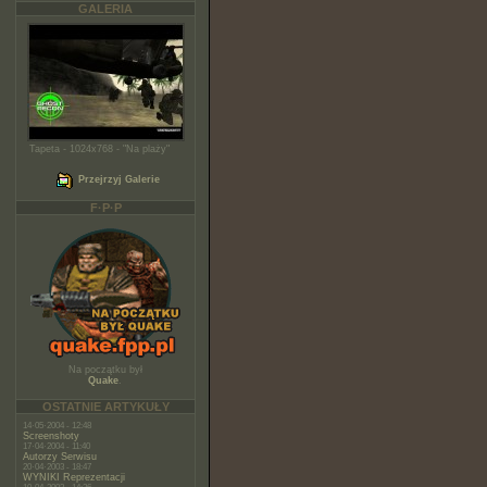
GALERIA
Tapeta - 1024x768 - "Na plaży"
Przejrzyj Galerie
F·P·P
Na początku był
Quake
.
OSTATNIE ARTYKUŁY
14·05·2004 - 12:48
Screenshoty
17·04·2004 - 11:40
Autorzy Serwisu
20·04·2003 - 18:47
WYNIKI Reprezentacji